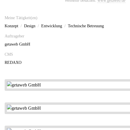
Webseite besuchen:
www.getaweb.de
Meine Tätigkeit(en)
Konzept
Design
Entwicklung
Technische Betreuung
Auftrageber
getaweb GmbH
CMS
REDAXO